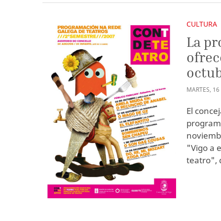
CULTURA
La pr
ofrec
octub
MARTES
,
16
El conce
programa
noviembr
"Vigo a 
teatro",