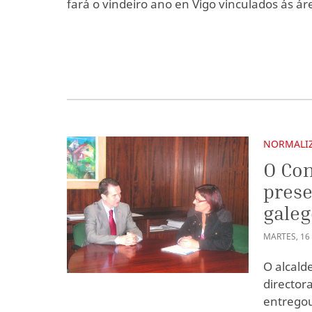
fará o vindeiro ano en Vigo vinculados ás á
NORMALIZ
O Con
prese
galeg
MARTES
,
16
O alcald
directora
entregou