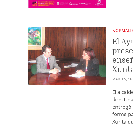
NORMALIZ
El Ay
prese
enseñ
Xunt
MARTES
,
16
El alcald
directora
entregó 
forme pa
Xunta qu