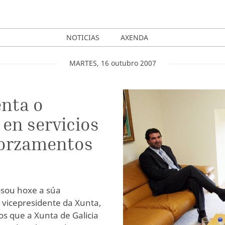
NOTICIAS
AXENDA
MARTES
,
16
outubro
2007
enta o
 en servicios
s orzamentos
osou hoxe a súa
 vicepresidente da Xunta,
s que a Xunta de Galicia