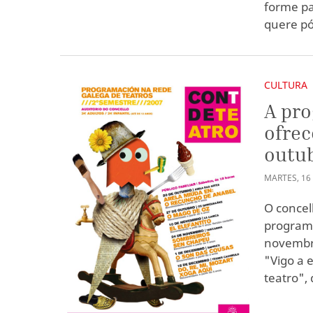
forme pa
quere p
CULTURA
A pro
ofrec
outu
MARTES
,
16
O concel
programa
novembro
"Vigo a 
teatro",