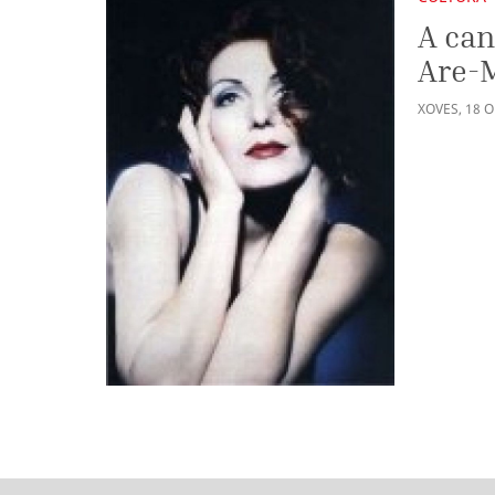
A can
Are-
XOVES
,
18
O