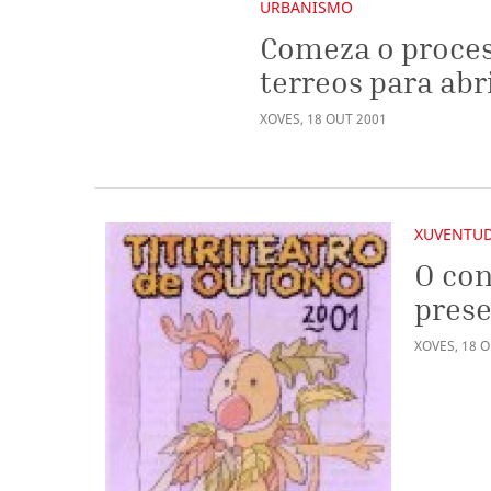
URBANISMO
Comeza o proces
terreos para abr
XOVES
,
18
OUT
2001
XUVENTU
O con
prese
XOVES
,
18
O