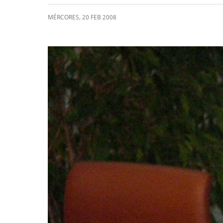
MÉRCORES
,
20
FEB
2008