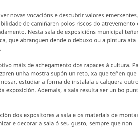
lver novas vocacións e descubrir valores emerxentes
ibilidade de camiñaren polos riscos do atrevemento
ndamento. Nesta sala de exposicións municipal teñe
stica, que abranguen dende o debuxo ou a pintura ata
.
otivo máis de achegamento dos rapaces á cultura. P
nizaren unha mostra supón un reto, xa que teñen que
mosar, estudiar a forma de instalala e calquera outr
da exposición. Ademais, a sala resulta ser un bo pun
ción dos expositores a sala e os materiais de monta
izar e decorar a sala ó seu gusto, sempre que non