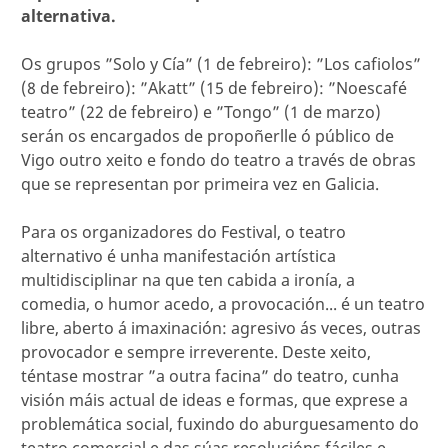
alternativa.
Os grupos ”Solo y Cía” (1 de febreiro): ”Los cafiolos”
(8 de febreiro): ”Akatt” (15 de febreiro): ”Noescafé
teatro” (22 de febreiro) e ”Tongo” (1 de marzo)
serán os encargados de propoñerlle ó público de
Vigo outro xeito e fondo do teatro a través de obras
que se representan por primeira vez en Galicia.
Para os organizadores do Festival, o teatro
alternativo é unha manifestación artística
multidisciplinar na que ten cabida a ironía, a
comedia, o humor acedo, a provocación... é un teatro
libre, aberto á imaxinación: agresivo ás veces, outras
provocador e sempre irreverente. Deste xeito,
téntase mostrar ”a outra facina” do teatro, cunha
visión máis actual de ideas e formas, que exprese a
problemática social, fuxindo do aburguesamento do
teatro comercial e das súas resolucións fáciles e