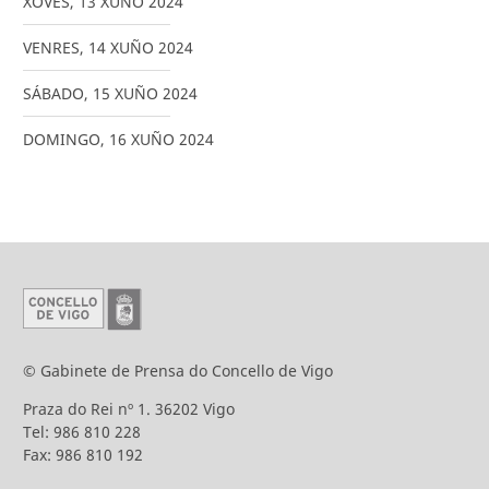
XOVES
,
13
XUÑO
2024
VENRES
,
14
XUÑO
2024
SÁBADO
,
15
XUÑO
2024
DOMINGO
,
16
XUÑO
2024
© Gabinete de Prensa do Concello de Vigo
Praza do Rei nº 1. 36202 Vigo
Tel: 986 810 228
Fax: 986 810 192