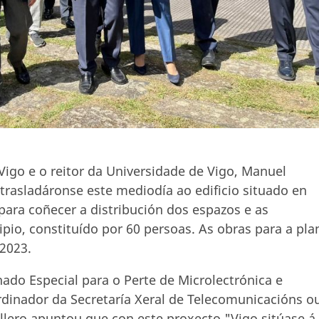
Vigo e o reitor da Universidade de Vigo, Manuel
trasladáronse este mediodía ao edificio situado en
ara coñecer a distribución dos espazos e as
io, constituído por 60 persoas. As obras para a pla
 2023.
ado Especial para o Perte de Microlectrónica e
inador da Secretaría Xeral de Telecomunicacións o
llero apuntou que con este proxecto "Vigo sitúase á