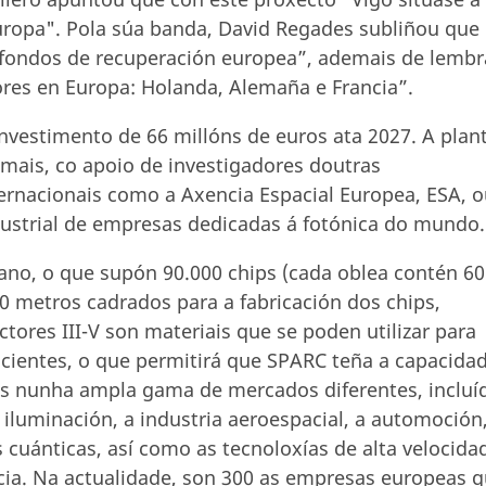
uropa". Pola súa banda, David Regades subliñou que
 fondos de recuperación europea”, ademais de lembr
ores en Europa: Holanda, Alemaña e Francia”.
nvestimento de 66 millóns de euros ata 2027. A plan
mais, co apoio de investigadores doutras
ernacionais como a Axencia Espacial Europea, ESA, o
dustrial de empresas dedicadas á fotónica do mundo.
ano, o que supón 90.000 chips (cada oblea contén 60
00 metros cadrados para a fabricación dos chips,
ores III-V son materiais que se poden utilizar para
ficientes, o que permitirá que SPARC teña a capacida
tes nunha ampla gama de mercados diferentes, incluí
 iluminación, a industria aeroespacial, a automoción,
 cuánticas, así como as tecnoloxías de alta velocida
ncia. Na actualidade, son 300 as empresas europeas 