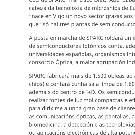
cabeza da tecnoloxía de microships de E
“nace en Vigo un novo sector grazas aos
que “só hai tres plantas de semiconduct
A posta en marcha de SPARC roldará un i
de semiconductores fotónicos conta, ade
universidades españolas, organismos int
consorcio Óptica, a maior agrupación in
SPARC fabricará máis de 1.500 obleas ao 
chips) e contará cunha sala limpa de 1.6
ademais do centro de I+D. Os semiconduct
realizar fontes de luz moi compactas e e
para dirixirse a unha gran base de clien
as comunicacións ópticas, as pantallas, a
biomedicina, a detección e as tecnoloxías
ou aplicacións electrónicas de alta pote