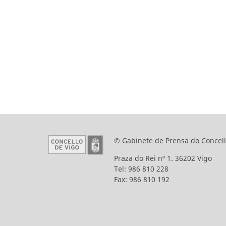
© Gabinete de Prensa do Concell
Praza do Rei nº 1. 36202 Vigo
Tel: 986 810 228
Fax: 986 810 192