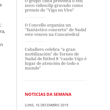
O grupo Tinta presenta o seu
a
novo videoclip gravado como
premio do "Vigo en Vivo"
;
O Concello organiza un
"fantástico concerto" de Nadal
ra,
este venres na Concatedral
an
Caballero celebra "a gran
mobilización" do Torneo de
Nadal de fútbol 8 "cando Vigo é
lugar de atención de todo o
mundo"
NOTICIAS DA SEMANA
LUNS
,
16
DECEMBRO
2019