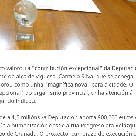
ero valorou a "contribución excepcional" da Deputac
e de alcalde viguesa, Carmela Silva, que se achega
alorou como unha "magnífica nova" para a cidade. O
epcional" do organismo provincial, unha atención á
gundo indicou.
e a 1,5 millóns -a Deputación aporta 900.000 euros 
lúe a humanización desde a rúa Progreso ata Velázqu
seo de Granada. O proxecto, cun prazo de execución 