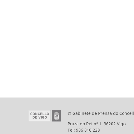
© Gabinete de Prensa do Concell
Praza do Rei nº 1. 36202 Vigo
Tel: 986 810 228