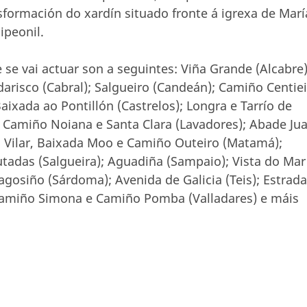
sformación do xardín situado fronte á igrexa de Marí
ipeonil.
 se vai actuar son a seguintes: Viña Grande (Alcabre)
arisco (Cabral); Salgueiro (Candeán); Camiño Centiei
ixada ao Pontillón (Castrelos); Longra e Tarrío de
, Camiño Noiana e Santa Clara (Lavadores); Abade Ju
 Vilar, Baixada Moo e Camiño Outeiro (Matamá);
utadas (Salgueira); Aguadiña (Sampaio); Vista do Mar
agosiño (Sárdoma); Avenida de Galicia (Teis); Estrada
Camiño Simona e Camiño Pomba (Valladares) e máis