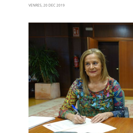
VENRES
,
20
DEC
2019