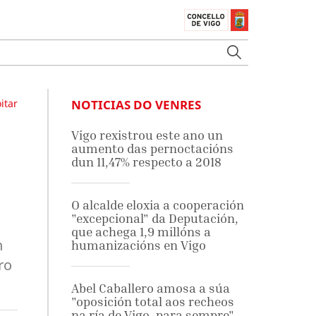
itar
NOTICIAS DO VENRES
Vigo rexistrou este ano un
aumento das pernoctacións
dun 11,47% respecto a 2018
O alcalde eloxia a cooperación
"excepcional" da Deputación,
que achega 1,9 millóns a
n
humanizacións en Vigo
ro
Abel Caballero amosa a súa
"oposición total aos recheos
na ría de Vigo, para sempre"