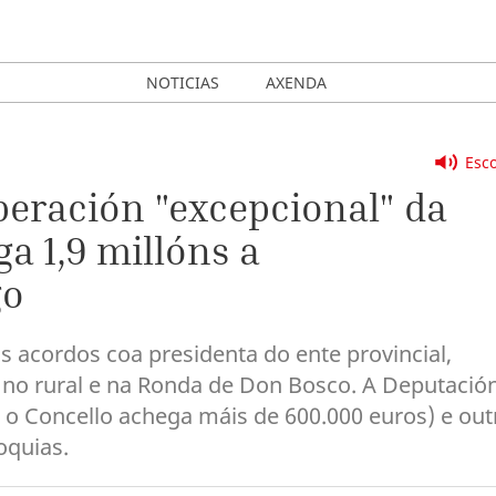
NOTICIAS
AXENDA
Esco
operación "excepcional" da
a 1,9 millóns a
go
s acordos coa presidenta do ente provincial,
s no rural e na Ronda de Don Bosco. A Deputació
 o Concello achega máis de 600.000 euros) e out
oquias.