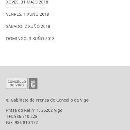
XOVES
,
31
MAIO
2018
VENRES
,
1
XUÑO
2018
SÁBADO
,
2
XUÑO
2018
DOMINGO
,
3
XUÑO
2018
© Gabinete de Prensa do Concello de Vigo
Praza do Rei nº 1. 36202 Vigo
Tel: 986 810 228
Fax: 986 810 192