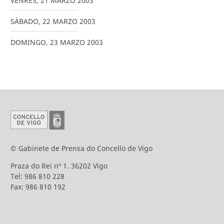
VENRES
,
21
MARZO
2003
SÁBADO
,
22
MARZO
2003
DOMINGO
,
23
MARZO
2003
© Gabinete de Prensa do Concello de Vigo
Praza do Rei nº 1. 36202 Vigo
Tel: 986 810 228
Fax: 986 810 192