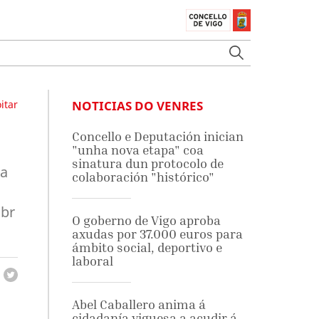
itar
NOTICIAS DO VENRES
Concello e Deputación inician
"unha nova etapa" coa
sinatura dun protocolo de
úa
colaboración "histórico"
<br
O goberno de Vigo aproba
axudas por 37.000 euros para
ámbito social, deportivo e
laboral
Abel Caballero anima á
cidadanía viguesa a acudir á