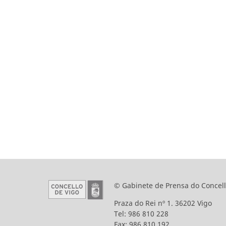
© Gabinete de Prensa do Concell
Praza do Rei nº 1. 36202 Vigo
Tel: 986 810 228
Fax: 986 810 192