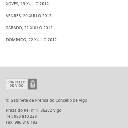
XOVES
,
19
XULLO
2012
VENRES
,
20
XULLO
2012
SÁBADO
,
21
XULLO
2012
DOMINGO
,
22
XULLO
2012
© Gabinete de Prensa do Concello de Vigo
Praza do Rei nº 1. 36202 Vigo
Tel: 986 810 228
Fax: 986 810 192