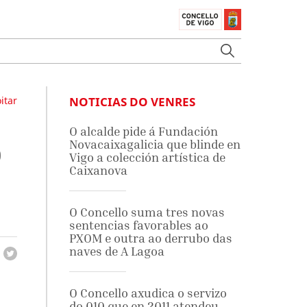
itar
NOTICIAS DO VENRES
O alcalde pide á Fundación
Novacaixagalicia que blinde en
O
Vigo a colección artística de
Caixanova
O Concello suma tres novas
sentencias favorables ao
PXOM e outra ao derrubo das
naves de A Lagoa
O Concello axudica o servizo
do 010 que en 2011 atendeu