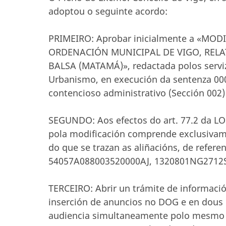
adoptou o seguinte acordo:
PRIMEIRO: Aprobar inicialmente a «MO
ORDENACIÓN MUNICIPAL DE VIGO, RELA
BALSA (MATAMÁ)», redactada polos serviz
Urbanismo, en execución da sentenza 000
contencioso administrativo (Sección 002) 
SEGUNDO: Aos efectos do art. 77.2 da L
pola modificación comprende exclusivame
do que se trazan as aliñacións, de refer
54057A088003520000AJ, 1320801NG2712
TERCEIRO: Abrir un trámite de informaci
inserción de anuncios no DOG e en dous d
audiencia simultaneamente polo mesmo p