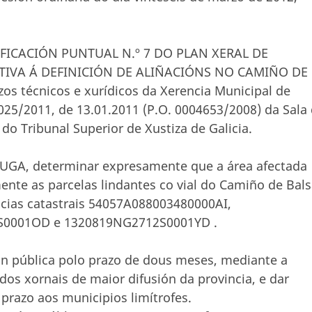
DIFICACIÓN PUNTUAL N.º 7 DO PLAN XERAL DE
TIVA Á DEFINICIÓN DE ALIÑACIÓNS NO CAMIÑO DE
os técnicos e xurídicos da Xerencia Municipal de
25/2011, de 13.01.2011 (P.O. 0004653/2008) da Sala
do Tribunal Superior de Xustiza de Galicia.
OUGA, determinar expresamente que a área afectada
nte as parcelas lindantes co vial do Camiño de Bal
encias catastrais 54057A088003480000AI,
S0001OD e 1320819NG2712S0001YD .
ón pública polo prazo de dous meses, mediante a
os xornais de maior difusión da provincia, e dar
razo aos municipios limítrofes.