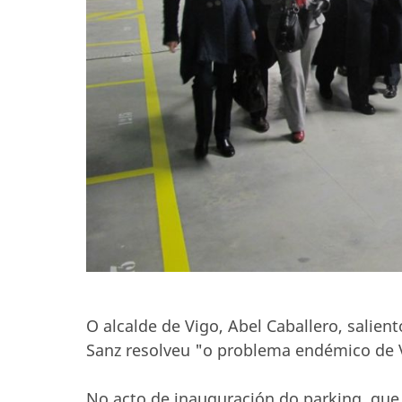
O alcalde de Vigo, Abel Caballero, salie
Sanz resolveu "o problema endémico de 
No acto de inauguración do parking, que 