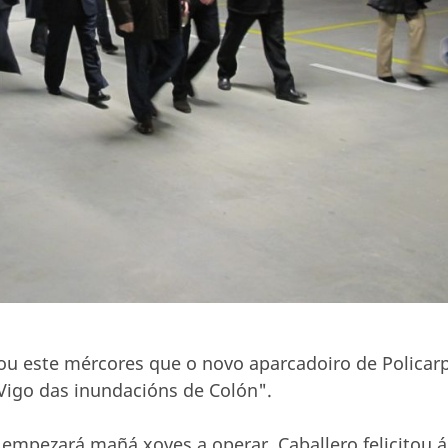
ntou este mércores que o novo aparcadoiro de Policar
Vigo das inundacións de Colón".
empezará mañá xoves a operar, Caballero felicitou á