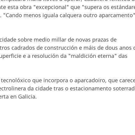
nte esta obra "excepcional" que "supera os estándar
o. "Cando menos iguala calquera outro aparcamento"
cidade sobre medio millar de novas prazas de
tros cadrados de construcción e máis de dous anos 
uperficie e a resolución da "maldición eterna" das
ecnolóxico que incorpora o aparcadoiro, que carec
ctrolinera da cidade tras o estacionamento soterra
rta en Galicia.