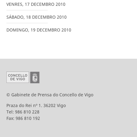
VENRES
,
17
DECEMBRO
2010
SÁBADO
,
18
DECEMBRO
2010
DOMINGO
,
19
DECEMBRO
2010
© Gabinete de Prensa do Concello de Vigo
Praza do Rei nº 1. 36202 Vigo
Tel: 986 810 228
Fax: 986 810 192