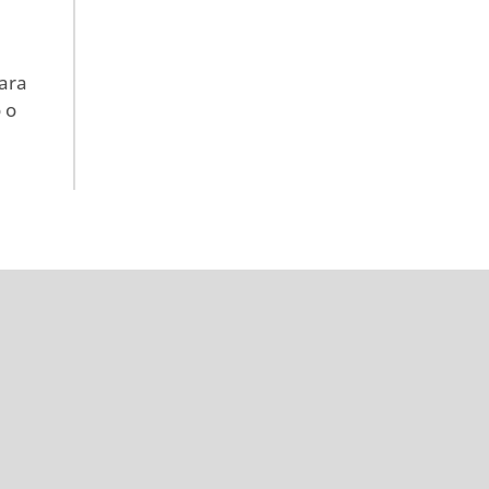
para
 o