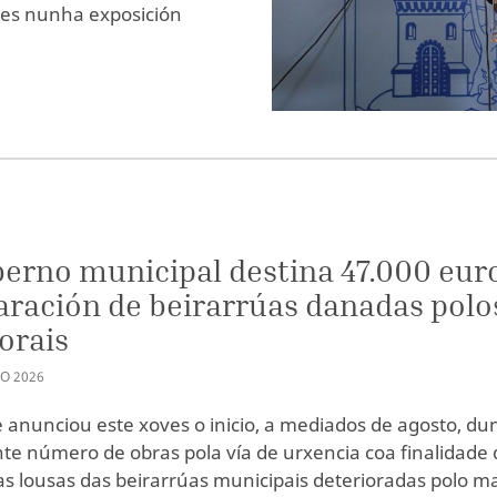
eles nunha exposición
erno municipal destina 47.000 eur
aración de beirarrúas danadas polo
orais
GO
2026
e anunciou este xoves o inicio, a mediados de agosto, du
te número de obras pola vía de urxencia coa finalidade 
as lousas das beirarrúas municipais deterioradas polo ma