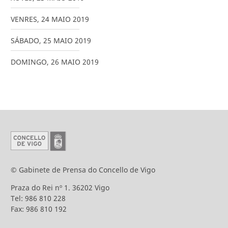
VENRES
,
24
MAIO
2019
SÁBADO
,
25
MAIO
2019
DOMINGO
,
26
MAIO
2019
© Gabinete de Prensa do Concello de Vigo
Praza do Rei nº 1. 36202 Vigo
Tel: 986 810 228
Fax: 986 810 192