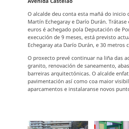
Avenida Castelao
O alcalde deu conta esta mañá do inicio
Martín Echegaray e Darío Durán. Trátase
euros é achegado pola Deputación de Pon
execución de 9 meses, está previsto act
Echegaray ata Darío Durán, e 30 metros 
O proxecto prevé continuar na liña das a
granito, renovación de saneamento, aba
barreiras arquitectónicas. O alcalde enf
pavimentación así como coa maior visibi
aparcamentos e instalaranse novos punto