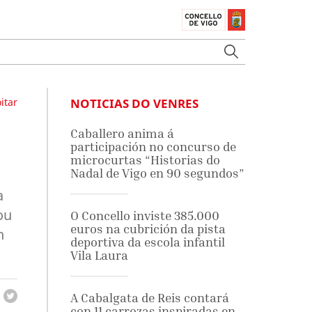
itar
NOTICIAS DO VENRES
Caballero anima á
participación no concurso de
microcurtas “Historias do
Nadal de Vigo en 90 segundos”
a
ou
O Concello inviste 385.000
euros na cubrición da pista
n
deportiva da escola infantil
Vila Laura
A Cabalgata de Reis contará
con 11 carrozas inspiradas en