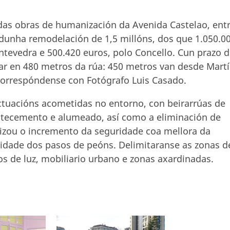
 das obras de humanización da Avenida Castelao, ent
 dunha remodelación de 1,5 millóns, dos que 1.050.0
tevedra e 500.420 euros, polo Concello. Cun prazo 
uar en 480 metros da rúa: 450 metros van desde Mart
correspóndense con Fotógrafo Luis Casado.
ctuacións acometidas no entorno, con beirarrúas de
stecemento e alumeado, así como a eliminación de
atizou o incremento da seguridade coa mellora da
lidade dos pasos de peóns. Delimitaranse as zonas d
s de luz, mobiliario urbano e zonas axardinadas.