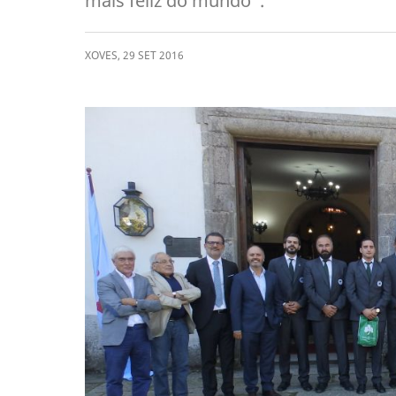
máis feliz do mundo".
XOVES
,
29
SET
2016