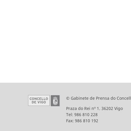
© Gabinete de Prensa do Concell
Praza do Rei nº 1. 36202 Vigo
Tel: 986 810 228
Fax: 986 810 192