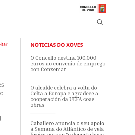
itar
NOTICIAS DO XOVES
O Concello destina 100.000
euros ao convenio de emprego
con Conxemar
es
O alcalde celebra a volta do
do
Celta a Europa e agradece a
cooperación da UEFA coas
obras
l
Caballero anuncia o seu apoio
á Semana do Atlántico de vela
lixeira porque "o deporte base