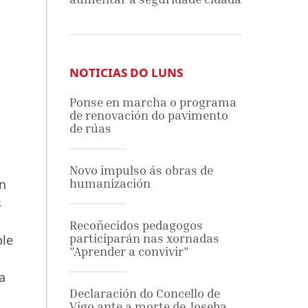
NOTICIAS DO LUNS
Ponse en marcha o programa
de renovación do pavimento
de rúas
Novo impulso ás obras de
ón
humanización
s
Recoñecidos pedagogos
participarán nas xornadas
ble
”Aprender a convivir”
a
Declaración do Concello de
Vigo ante a morte de Joseba