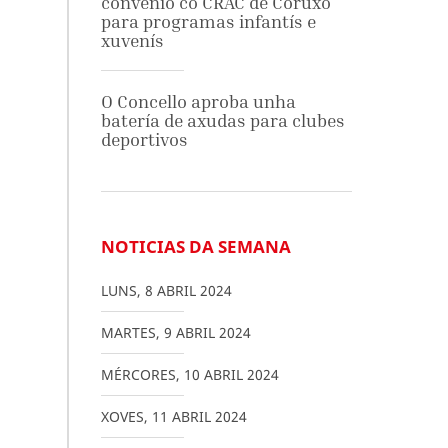
convenio co CRAC de Coruxo
para programas infantís e
xuvenís
O Concello aproba unha
batería de axudas para clubes
deportivos
NOTICIAS DA SEMANA
LUNS
,
8
ABRIL
2024
MARTES
,
9
ABRIL
2024
MÉRCORES
,
10
ABRIL
2024
XOVES
,
11
ABRIL
2024