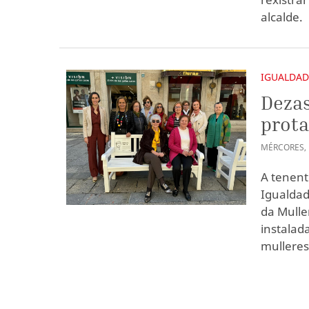
alcalde.
IGUALDAD
Dezas
prota
MÉRCORES
,
A tenent
Igualdad
da Mulle
instalad
mulleres