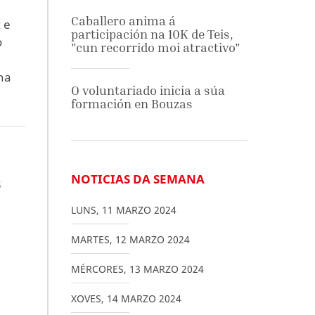
Caballero anima á
 e
participación na 10K de Teis,
o
"cun recorrido moi atractivo"
ha
O voluntariado inicia a súa
formación en Bouzas
s
NOTICIAS DA SEMANA
LUNS
,
11
MARZO
2024
MARTES
,
12
MARZO
2024
MÉRCORES
,
13
MARZO
2024
XOVES
,
14
MARZO
2024