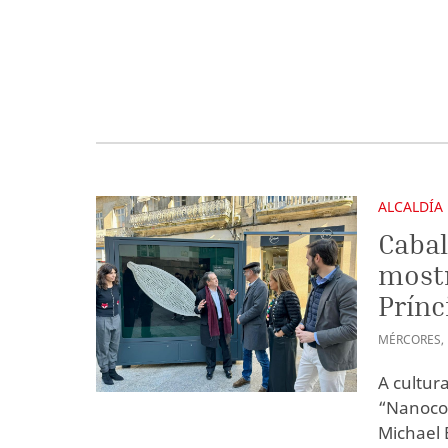
ALCALDÍA
Cabal
mostr
Prínc
MÉRCORES
,
A cultur
“Nanocos
Michael 