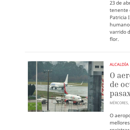
23 de ab
tenente 
Patricia 
humano: 
varrido
flor.
ALCALDÍA
O aer
de oc
pasax
MÉRCORES
,
O aeropo
mellores
rexistra