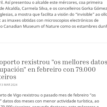
ril. Así presentou o alcalde este mércores, coa primeira
de Alcaldía, Carmela Silva, e os concelleiros Gorka Gómez
Iglesias, a mostra que facilita a visión do “invisible” ao oll
as imaxes obtidas con microscopios electrónicos de
 do Canadian Museum of Nature como os estambres dun
oporto rexistrou "os mellores dato
upación" en febreiro con 79.000
eiros
13
MAR
2024
rto de Vigo rexistrou o pasado mes de febreiro “os
” datos dos meses con menor actividade turística, ao
r 79.000 viaxeiros, segundo destacou este mércores o