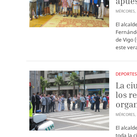
apues
MÉRCORES
,
El alcald
Fernánde
de Vigo 
este ver
DEPORTE
La ci
los r
organ
MÉRCORES
,
El alcald
toda la c