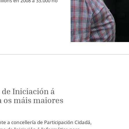
illóns en 2008 a 33.000 no
 de Iniciación á
a os máis maiores
te a concellería de Participación Cidadá,