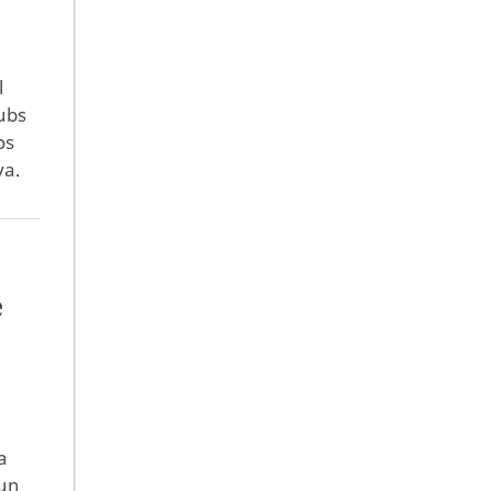
l
ubs
os
ya.
e
a
 un