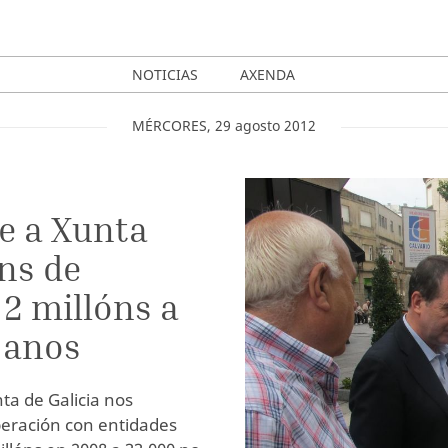
NOTICIAS
AXENDA
MÉRCORES
,
29
agosto
2012
ue a Xunta
ns de
2 millóns a
 anos
ta de Galicia nos
eración con entidades