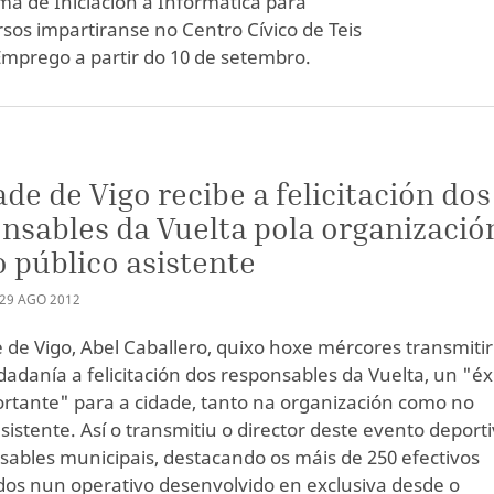
 de Iniciación á Informática para
sos impartiranse no Centro Cívico de Teis
Emprego a partir do 10 de setembro.
S
ade de Vigo recibe a felicitación dos
nsables da Vuelta pola organizació
o público asistente
29
AGO
2012
e de Vigo, Abel Caballero, quixo hoxe mércores transmitir
idadanía a felicitación dos responsables da Vuelta, un "éx
rtante" para a cidade, tanto na organización como no
sistente. Así o transmitiu o director deste evento deport
sables municipais, destacando os máis de 250 efectivos
dos nun operativo desenvolvido en exclusiva desde o