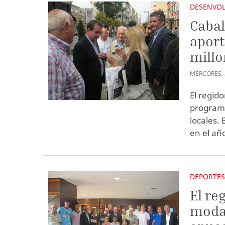
DESENVOL
Cabal
aport
millo
MÉRCORES
,
El regido
program
locales. 
en el añ
DEPORTE
El re
modal