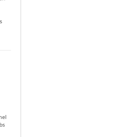
s
nel
bs