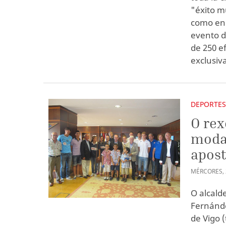
"éxito m
como en e
evento d
de 250 e
exclusiv
DEPORTE
O rex
modal
apost
MÉRCORES
,
O alcald
Fernánde
de Vigo 