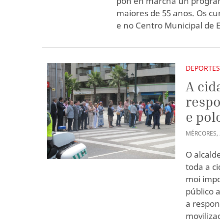
pon en marcha un programa
maiores de 55 anos. Os cur
e no Centro Municipal de 
DEPORTE
A cid
respo
e pol
MÉRCORES
,
O alcald
toda a c
moi impo
público a
a respon
moviliza