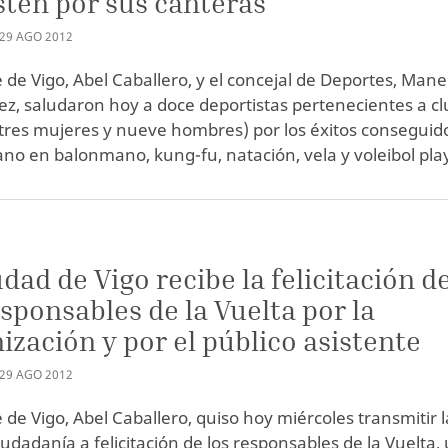
ten por sus canteras
29
AGO
2012
e de Vigo, Abel Caballero, y el concejal de Deportes, Mane
z, saludaron hoy a doce deportistas pertenecientes a cl
(tres mujeres y nueve hombres) por los éxitos conseguid
ano en balonmano, kung-fu, natación, vela y voleibol pla
S
udad de Vigo recibe la felicitación d
esponsables de la Vuelta por la
ización y por el público asistente
29
AGO
2012
e de Vigo, Abel Caballero, quiso hoy miércoles transmitir l
iudadanía a felicitación de los responsables de la Vuelta,