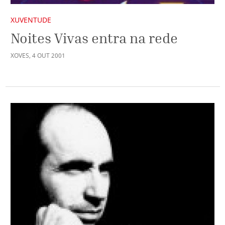
XUVENTUDE
Noites Vivas entra na rede
XOVES
,
4
OUT
2001