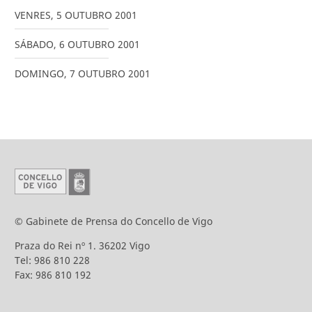
VENRES
,
5
OUTUBRO
2001
SÁBADO
,
6
OUTUBRO
2001
DOMINGO
,
7
OUTUBRO
2001
© Gabinete de Prensa do Concello de Vigo
Praza do Rei nº 1. 36202 Vigo
Tel: 986 810 228
Fax: 986 810 192