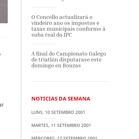
O Concello actualizará o
vindeiro ano os impostos e
taxas municipais conforme á
suba real do IPC
A final do Campionato Galego
O
de triatlón disputarase este
domingo en Bouzas
NOTICIAS DA SEMANA
ar
LUNS
,
10
SETEMBRO
2001
MARTES
,
11
SETEMBRO
2001
MÉRCORES
,
12
SETEMBRO
2001