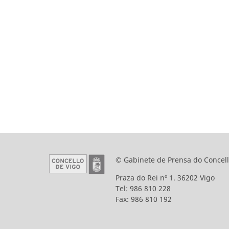
© Gabinete de Prensa do Concell
Praza do Rei nº 1. 36202 Vigo
Tel: 986 810 228
Fax: 986 810 192