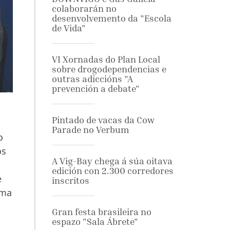
colaborarán no
desenvolvemento da "Escola
de Vida"
VI Xornadas do Plan Local
sobre drogodependencias e
outras adiccións "A
prevención a debate"
Pintado de vacas da Cow
Parade no Verbum
o
os
A Vig-Bay chega á súa oitava
edición con 2.300 corredores
e
inscritos
ema
Gran festa brasileira no
espazo "Sala Ábrete"