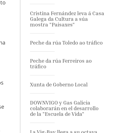
sto
Cristina Fernández leva á Casa
Galega da Cultura a súa
mostra "Paisaxes"
ana
Peche da rúa Toledo ao tráfico
Peche da rúa Ferreiros ao
tráfico
os
Xunta de Goberno Local
DOWNVIGO y Gas Galicia
se
colaborarán en el desarrollo
de la "Escuela de Vida"
e
La Vig-Bay llega a su octava