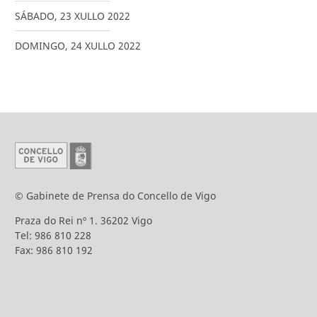
SÁBADO
,
23
XULLO
2022
DOMINGO
,
24
XULLO
2022
© Gabinete de Prensa do Concello de Vigo
Praza do Rei nº 1. 36202 Vigo
Tel: 986 810 228
Fax: 986 810 192