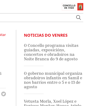
itar
NOTICIAS DO VENRES
s
O Concello programa visitas
guiadas, exposicións,
concertos e obradoiros na
Noite Branca do 9 de agosto
s
O goberno municipal organiza
obradoiros infantís en Samil e
nos barrios entre o 5 e o 13 de
agosto
Vetusta Morla, Xoel López e
Furious Monkey House, triplo