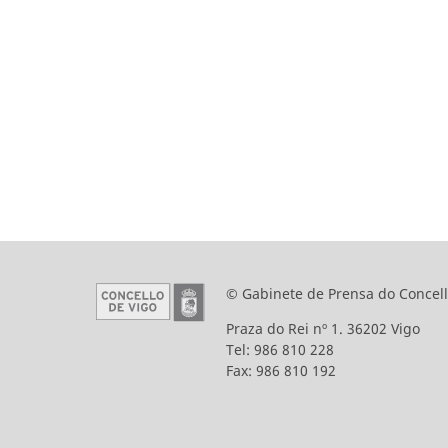
© Gabinete de Prensa do Concell
Praza do Rei nº 1. 36202 Vigo
Tel: 986 810 228
Fax: 986 810 192