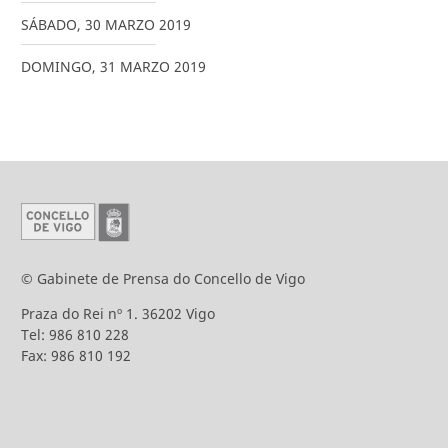
SÁBADO
,
30
MARZO
2019
DOMINGO
,
31
MARZO
2019
© Gabinete de Prensa do Concello de Vigo
Praza do Rei nº 1. 36202 Vigo
Tel: 986 810 228
Fax: 986 810 192