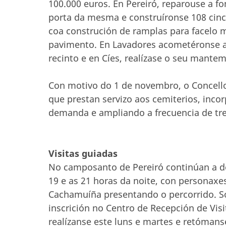
100.000 euros. En Pereiró, reparouse a f
porta da mesma e construíronse 108 cince
coa construción de ramplas para facelo má
pavimento. En Lavadores acometéronse a
recinto e en Cíes, realízase o seu mante
Con motivo do 1 de novembro, o Concello
que prestan servizo aos cemiterios, inco
demanda e ampliando a frecuencia de tres 
Visitas guiadas
No camposanto de Pereiró continúan a des
19 e as 21 horas da noite, con personax
Cachamuíña presentando o percorrido. So
inscrición no Centro de Recepción de Visi
realízanse este luns e martes e retómans