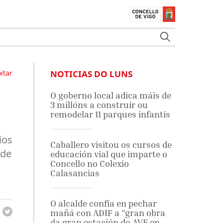
itar
NOTICIAS DO LUNS
O goberno local adica máis de
3 millóns a construír ou
remodelar 11 parques infantís
ios
Caballero visitou os cursos de
rde
educación vial que imparte o
Concello no Colexio
Calasancias
O alcalde confía en pechar
mañá con ADIF a "gran obra
da gran estación do AVE en