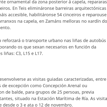
onte ornamental da zona posterior á capela, repararas
iros. En Teis elimináronse barreiras arquitectónicas
is accesible, habilitáronse 54 cinceiros e reparouse
rranxos na capela, en Zamáns melloras no xardín d
mento.
 reforzará o transporte urbano nas liñas de autobús
rporando os que sexan necesarios en función da
liñas: C3, L15 e L17.
envolverse as visitas guiadas caracterizadas, entre
es de excepción como Concepción Arenal ou
n de balde, para grupos de 25 persoas, previa
tantes, situado na Estación Marítima de Ría. As visit
e desde o 3 e ata o 12 de novembro.