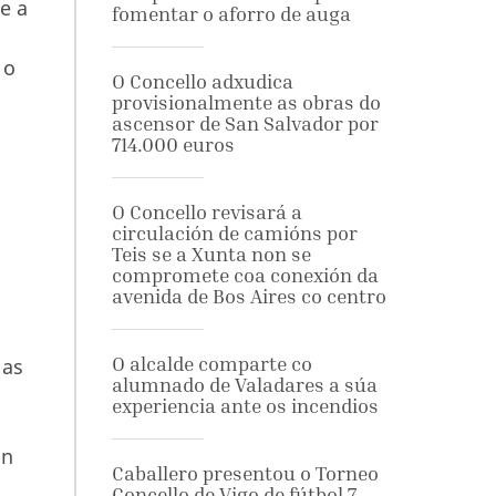
e a
fomentar o aforro de auga
 o
O Concello adxudica
o
provisionalmente as obras do
ascensor de San Salvador por
714.000 euros
O Concello revisará a
circulación de camións por
Teis se a Xunta non se
compromete coa conexión da
avenida de Bos Aires co centro
O alcalde comparte co
 as
alumnado de Valadares a súa
experiencia ante os incendios
an
Caballero presentou o Torneo
Concello de Vigo de fútbol 7,