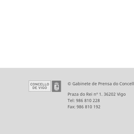
© Gabinete de Prensa do Concell
Praza do Rei nº 1. 36202 Vigo
Tel: 986 810 228
Fax: 986 810 192