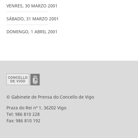
VENRES
,
30
MARZO
2001
SÁBADO
,
31
MARZO
2001
DOMINGO
,
1
ABRIL
2001
© Gabinete de Prensa do Concello de Vigo
Praza do Rei nº 1. 36202 Vigo
Tel: 986 810 228
Fax: 986 810 192