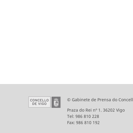
© Gabinete de Prensa do Concell
Praza do Rei nº 1. 36202 Vigo
Tel: 986 810 228
Fax: 986 810 192