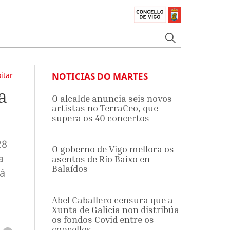
itar
NOTICIAS DO MARTES
a
O alcalde anuncia seis novos
artistas no TerraCeo, que
supera os 40 concertos
28
O goberno de Vigo mellora os
a
asentos de Río Baixo en
Balaídos
tá
Abel Caballero censura que a
Xunta de Galicia non distribúa
os fondos Covid entre os
concellos