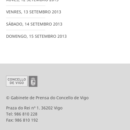
VENRES
,
13
SETEMBRO
2013
SÁBADO
,
14
SETEMBRO
2013
DOMINGO
,
15
SETEMBRO
2013
© Gabinete de Prensa do Concello de Vigo
Praza do Rei nº 1. 36202 Vigo
Tel: 986 810 228
Fax: 986 810 192