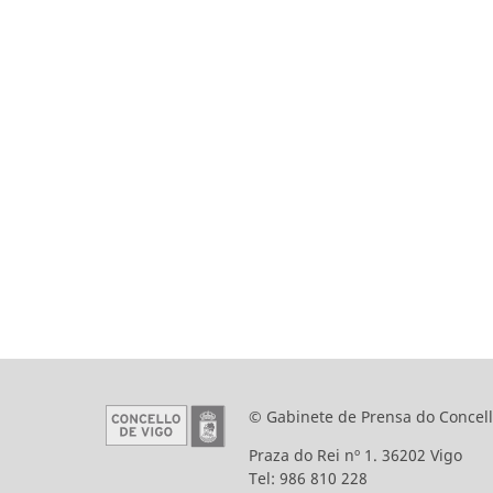
© Gabinete de Prensa do Concell
Praza do Rei nº 1. 36202 Vigo
Tel: 986 810 228