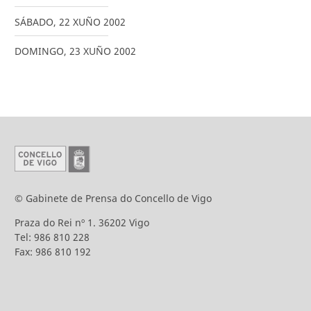
SÁBADO
,
22
XUÑO
2002
DOMINGO
,
23
XUÑO
2002
© Gabinete de Prensa do Concello de Vigo
Praza do Rei nº 1. 36202 Vigo
Tel: 986 810 228
Fax: 986 810 192