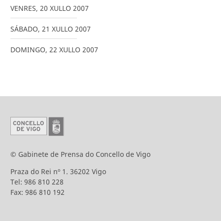
VENRES
,
20
XULLO
2007
SÁBADO
,
21
XULLO
2007
DOMINGO
,
22
XULLO
2007
© Gabinete de Prensa do Concello de Vigo
Praza do Rei nº 1. 36202 Vigo
Tel: 986 810 228
Fax: 986 810 192