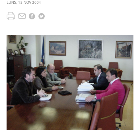
LUNS
,
15
NOV
2004