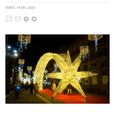
XOVES
,
19
DEC
2024