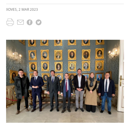
XOVES
,
2
MAR
2023