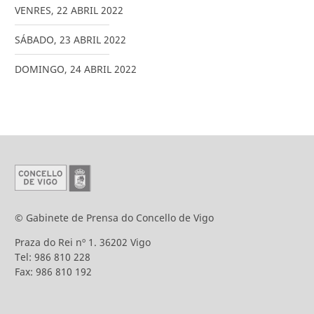
VENRES
,
22
ABRIL
2022
SÁBADO
,
23
ABRIL
2022
DOMINGO
,
24
ABRIL
2022
© Gabinete de Prensa do Concello de Vigo
Praza do Rei nº 1. 36202 Vigo
Tel: 986 810 228
Fax: 986 810 192