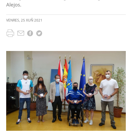
Alejos.
VENRES
,
25
XUÑ
2021