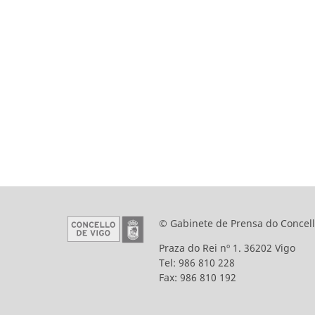
© Gabinete de Prensa do Concell
Praza do Rei nº 1. 36202 Vigo
Tel: 986 810 228
Fax: 986 810 192