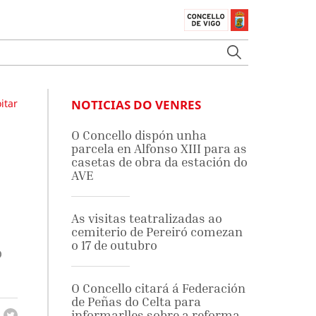
itar
NOTICIAS DO VENRES
O Concello dispón unha
parcela en Alfonso XIII para as
casetas de obra da estación do
AVE
As visitas teatralizadas ao
cemiterio de Pereiró comezan
o 17 de outubro
o
O Concello citará á Federación
de Peñas do Celta para
informarlles sobre a reforma