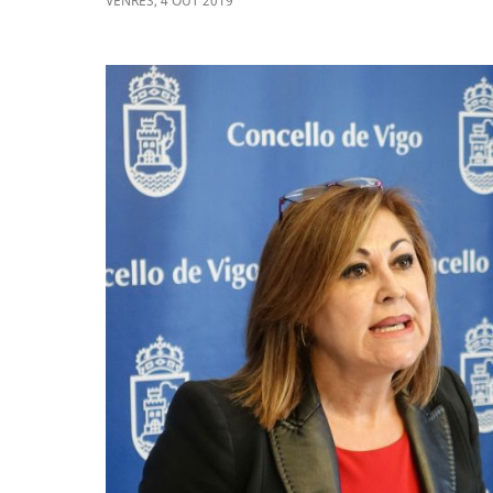
VENRES
,
4
OUT
2019