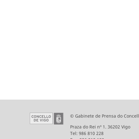
© Gabinete de Prensa do Concell
Praza do Rei nº 1. 36202 Vigo
Tel: 986 810 228