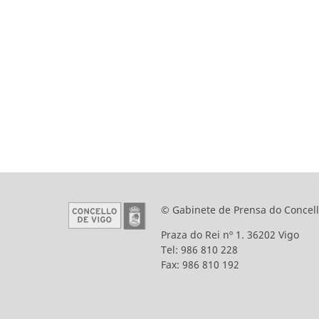
© Gabinete de Prensa do Concell
Praza do Rei nº 1. 36202 Vigo
Tel: 986 810 228
Fax: 986 810 192