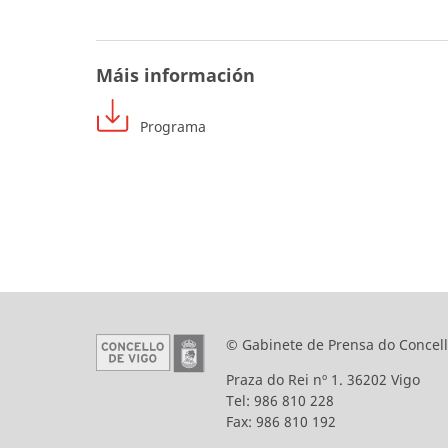
Máis información
Programa
© Gabinete de Prensa do Concell
Praza do Rei nº 1. 36202 Vigo
Tel: 986 810 228
Fax: 986 810 192