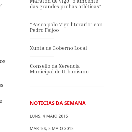
Maratón de Vigo "o ambente
r
das grandes probas atléticas"
"Paseo polo Vigo literario" con
Pedro Feijoo
Xunta de Goberno Local
,
ros
Consello da Xerencia
Municipal de Urbanismo
us
e
NOTICIAS DA SEMANA
LUNS
,
4
MAIO
2015
MARTES
,
5
MAIO
2015