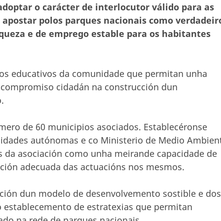
adoptar o carácter de interlocutor válido para as
e apostar polos parques nacionais como verdadeir
iqueza e de emprego estable para os habitantes
sos educativos da comunidade que permitan unha
 e compromiso cidadán na construcción dun
.
úmero de 60 municipios asociados. Establecéronse
idades autónomas e co Ministerio de Medio Ambien
is da asociación como unha meirande capacidade de
iación adecuada das actuacións nos mesmos.
ción dun modelo de desenvolvemento sostible e dos
o establecemento de estratexias que permitan
rado na rede de parques nacionais.