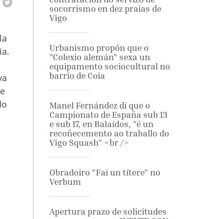
socorrismo en dez praias de
Vigo
la
Urbanismo propón que o
ia.
"Colexio alemán" sexa un
equipamento sociocultural no
barrio de Coia
va
ue
do
Manel Fernández di que o
Campionato de España sub 13
e sub 17, en Balaídos, "é un
recoñecemento ao traballo do
Vigo Squash" <br />
Obradoiro "Fai un títere" no
Verbum
Apertura prazo de solicitudes