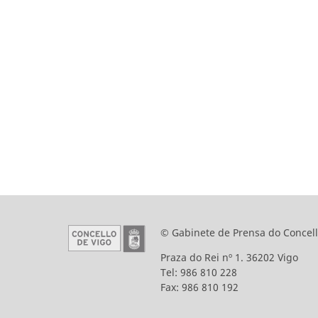
© Gabinete de Prensa do Concell
Praza do Rei nº 1. 36202 Vigo
Tel: 986 810 228
Fax: 986 810 192